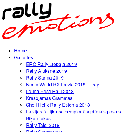
Home
Galleries
ERC Rally Liepaja 2019
Rally Aluksne 2019
Rally Sarma 2019
Neste World RX Latvia 2018 1 Day
Louna Eesti Ralli 2018
Krāsojamās Grāmatas
Shell Helix Rally Estonia 2018
Latvijas rallijkrosa čempionāta pirmais posms
Biķerniekos
Rally Talsi 2018
Rally Sarma 2018