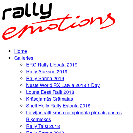
Home
Galleries
ERC Rally Liepaja 2019
Rally Aluksne 2019
Rally Sarma 2019
Neste World RX Latvia 2018 1 Day
Louna Eesti Ralli 2018
Krāsojamās Grāmatas
Shell Helix Rally Estonia 2018
Latvijas rallijkrosa čempionāta pirmais posms
Biķerniekos
Rally Talsi 2018
Rally Sarma 2018