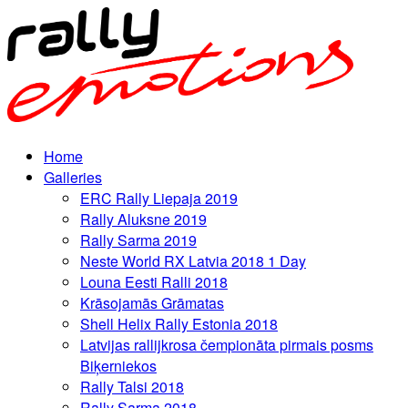
Home
Galleries
ERC Rally Liepaja 2019
Rally Aluksne 2019
Rally Sarma 2019
Neste World RX Latvia 2018 1 Day
Louna Eesti Ralli 2018
Krāsojamās Grāmatas
Shell Helix Rally Estonia 2018
Latvijas rallijkrosa čempionāta pirmais posms
Biķerniekos
Rally Talsi 2018
Rally Sarma 2018