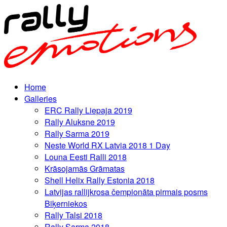
Home
Galleries
ERC Rally Liepaja 2019
Rally Aluksne 2019
Rally Sarma 2019
Neste World RX Latvia 2018 1 Day
Louna Eesti Ralli 2018
Krāsojamās Grāmatas
Shell Helix Rally Estonia 2018
Latvijas rallijkrosa čempionāta pirmais posms
Biķerniekos
Rally Talsi 2018
Rally Sarma 2018