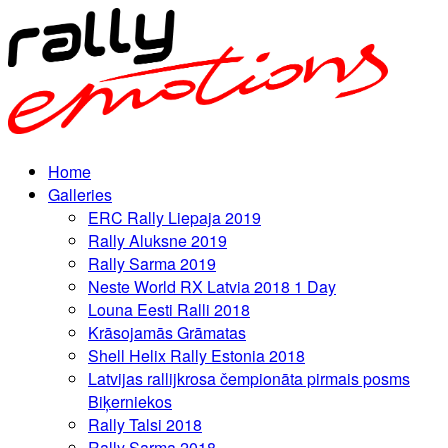
Home
Galleries
ERC Rally Liepaja 2019
Rally Aluksne 2019
Rally Sarma 2019
Neste World RX Latvia 2018 1 Day
Louna Eesti Ralli 2018
Krāsojamās Grāmatas
Shell Helix Rally Estonia 2018
Latvijas rallijkrosa čempionāta pirmais posms
Biķerniekos
Rally Talsi 2018
Rally Sarma 2018