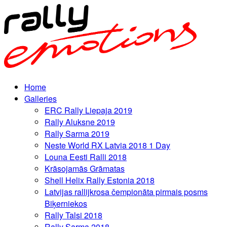
Home
Galleries
ERC Rally Liepaja 2019
Rally Aluksne 2019
Rally Sarma 2019
Neste World RX Latvia 2018 1 Day
Louna Eesti Ralli 2018
Krāsojamās Grāmatas
Shell Helix Rally Estonia 2018
Latvijas rallijkrosa čempionāta pirmais posms
Biķerniekos
Rally Talsi 2018
Rally Sarma 2018