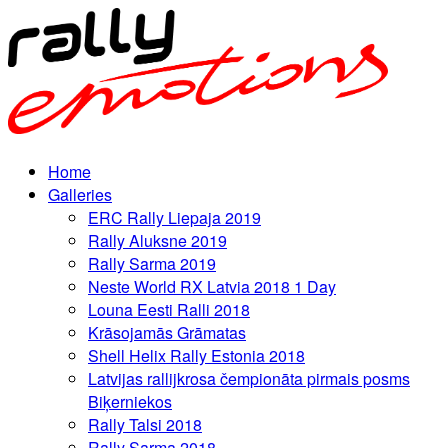
Home
Galleries
ERC Rally Liepaja 2019
Rally Aluksne 2019
Rally Sarma 2019
Neste World RX Latvia 2018 1 Day
Louna Eesti Ralli 2018
Krāsojamās Grāmatas
Shell Helix Rally Estonia 2018
Latvijas rallijkrosa čempionāta pirmais posms
Biķerniekos
Rally Talsi 2018
Rally Sarma 2018