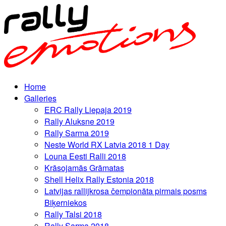
Home
Galleries
ERC Rally Liepaja 2019
Rally Aluksne 2019
Rally Sarma 2019
Neste World RX Latvia 2018 1 Day
Louna Eesti Ralli 2018
Krāsojamās Grāmatas
Shell Helix Rally Estonia 2018
Latvijas rallijkrosa čempionāta pirmais posms
Biķerniekos
Rally Talsi 2018
Rally Sarma 2018