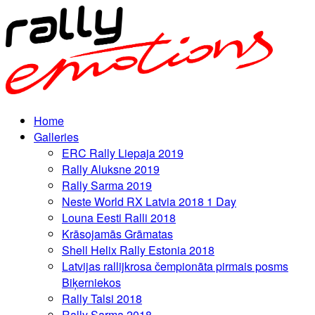
Home
Galleries
ERC Rally Liepaja 2019
Rally Aluksne 2019
Rally Sarma 2019
Neste World RX Latvia 2018 1 Day
Louna Eesti Ralli 2018
Krāsojamās Grāmatas
Shell Helix Rally Estonia 2018
Latvijas rallijkrosa čempionāta pirmais posms
Biķerniekos
Rally Talsi 2018
Rally Sarma 2018