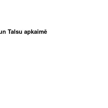
s un Talsu apkaimē