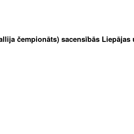
 rallija čempionāts) sacensībās Liepāja