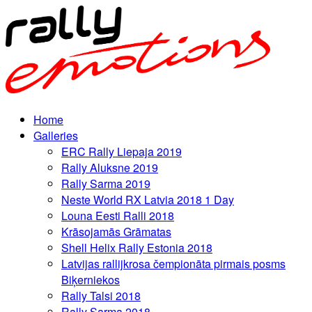
Home
Galleries
ERC Rally Liepaja 2019
Rally Aluksne 2019
Rally Sarma 2019
Neste World RX Latvia 2018 1 Day
Louna Eesti Ralli 2018
Krāsojamās Grāmatas
Shell Helix Rally Estonia 2018
Latvijas rallijkrosa čempionāta pirmais posms
Biķerniekos
Rally Talsi 2018
Rally Sarma 2018