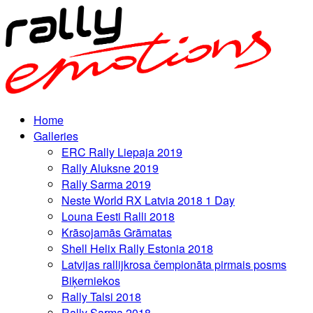
Home
Galleries
ERC Rally Liepaja 2019
Rally Aluksne 2019
Rally Sarma 2019
Neste World RX Latvia 2018 1 Day
Louna Eesti Ralli 2018
Krāsojamās Grāmatas
Shell Helix Rally Estonia 2018
Latvijas rallijkrosa čempionāta pirmais posms
Biķerniekos
Rally Talsi 2018
Rally Sarma 2018