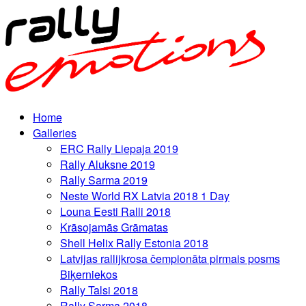
Home
Galleries
ERC Rally Liepaja 2019
Rally Aluksne 2019
Rally Sarma 2019
Neste World RX Latvia 2018 1 Day
Louna Eesti Ralli 2018
Krāsojamās Grāmatas
Shell Helix Rally Estonia 2018
Latvijas rallijkrosa čempionāta pirmais posms
Biķerniekos
Rally Talsi 2018
Rally Sarma 2018