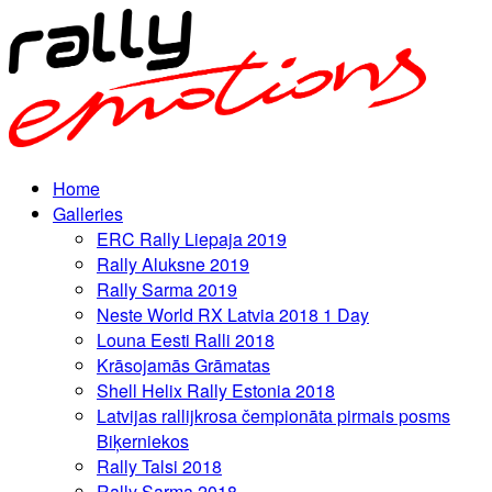
Home
Galleries
ERC Rally Liepaja 2019
Rally Aluksne 2019
Rally Sarma 2019
Neste World RX Latvia 2018 1 Day
Louna Eesti Ralli 2018
Krāsojamās Grāmatas
Shell Helix Rally Estonia 2018
Latvijas rallijkrosa čempionāta pirmais posms
Biķerniekos
Rally Talsi 2018
Rally Sarma 2018