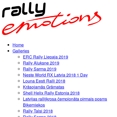
Home
Galleries
ERC Rally Liepaja 2019
Rally Aluksne 2019
Rally Sarma 2019
Neste World RX Latvia 2018 1 Day
Louna Eesti Ralli 2018
Krāsojamās Grāmatas
Shell Helix Rally Estonia 2018
Latvijas rallijkrosa čempionāta pirmais posms
Biķerniekos
Rally Talsi 2018
Rally Sarma 2018