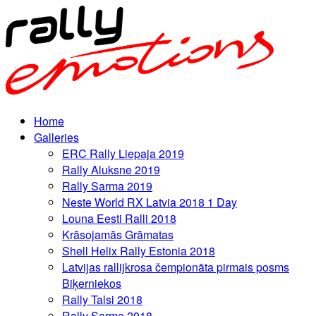
Home
Galleries
ERC Rally Liepaja 2019
Rally Aluksne 2019
Rally Sarma 2019
Neste World RX Latvia 2018 1 Day
Louna Eesti Ralli 2018
Krāsojamās Grāmatas
Shell Helix Rally Estonia 2018
Latvijas rallijkrosa čempionāta pirmais posms
Biķerniekos
Rally Talsi 2018
Rally Sarma 2018