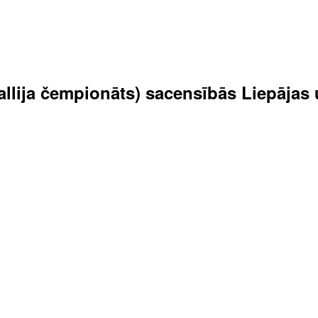
 rallija čempionāts) sacensībās Liepāja