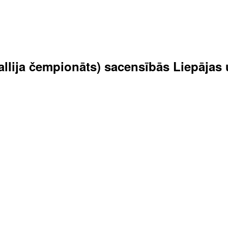
 rallija čempionāts) sacensībās Liepāja