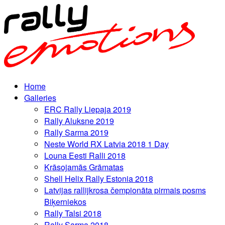
Home
Galleries
ERC Rally Liepaja 2019
Rally Aluksne 2019
Rally Sarma 2019
Neste World RX Latvia 2018 1 Day
Louna Eesti Ralli 2018
Krāsojamās Grāmatas
Shell Helix Rally Estonia 2018
Latvijas rallijkrosa čempionāta pirmais posms
Biķerniekos
Rally Talsi 2018
Rally Sarma 2018