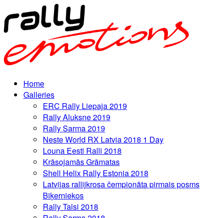
Home
Galleries
ERC Rally Liepaja 2019
Rally Aluksne 2019
Rally Sarma 2019
Neste World RX Latvia 2018 1 Day
Louna Eesti Ralli 2018
Krāsojamās Grāmatas
Shell Helix Rally Estonia 2018
Latvijas rallijkrosa čempionāta pirmais posms
Biķerniekos
Rally Talsi 2018
Rally Sarma 2018