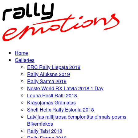
Home
Galleries
ERC Rally Liepaja 2019
Rally Aluksne 2019
Rally Sarma 2019
Neste World RX Latvia 2018 1 Day
Louna Eesti Ralli 2018
Krāsojamās Grāmatas
Shell Helix Rally Estonia 2018
Latvijas rallijkrosa čempionāta pirmais posms
Biķerniekos
Rally Talsi 2018
Rally Sarma 2018