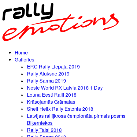
Home
Galleries
ERC Rally Liepaja 2019
Rally Aluksne 2019
Rally Sarma 2019
Neste World RX Latvia 2018 1 Day
Louna Eesti Ralli 2018
Krāsojamās Grāmatas
Shell Helix Rally Estonia 2018
Latvijas rallijkrosa čempionāta pirmais posms
Biķerniekos
Rally Talsi 2018
Rally Sarma 2018