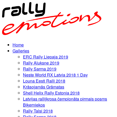
Home
Galleries
ERC Rally Liepaja 2019
Rally Aluksne 2019
Rally Sarma 2019
Neste World RX Latvia 2018 1 Day
Louna Eesti Ralli 2018
Krāsojamās Grāmatas
Shell Helix Rally Estonia 2018
Latvijas rallijkrosa čempionāta pirmais posms
Biķerniekos
Rally Talsi 2018
Rally Sarma 2018