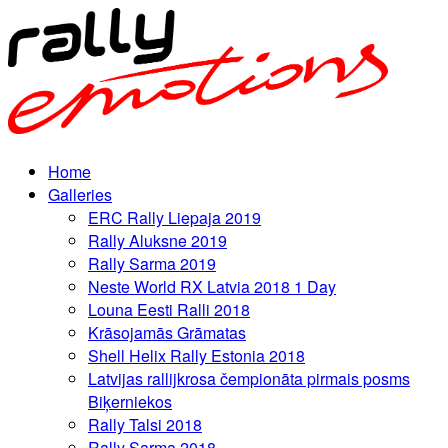
Home
Galleries
ERC Rally Liepaja 2019
Rally Aluksne 2019
Rally Sarma 2019
Neste World RX Latvia 2018 1 Day
Louna Eesti Ralli 2018
Krāsojamās Grāmatas
Shell Helix Rally Estonia 2018
Latvijas rallijkrosa čempionāta pirmais posms
Biķerniekos
Rally Talsi 2018
Rally Sarma 2018