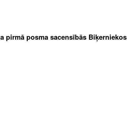
nāta pirmā posma sacensībās Biķerniekos