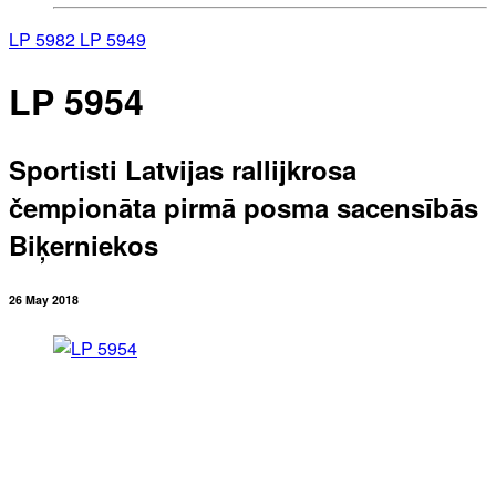
LP 5982
LP 5949
LP 5954
Sportisti Latvijas rallijkrosa
čempionāta pirmā posma sacensībās
Biķerniekos
26 May 2018