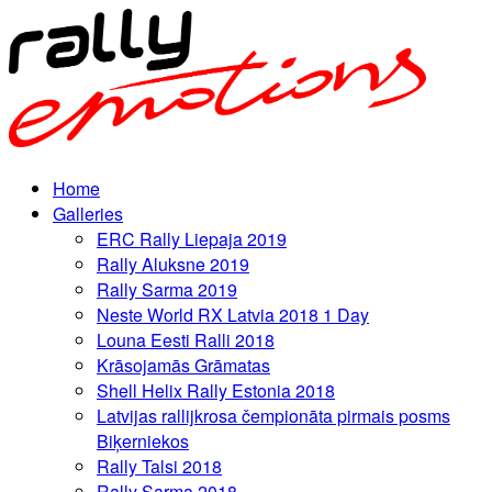
Home
Galleries
ERC Rally Liepaja 2019
Rally Aluksne 2019
Rally Sarma 2019
Neste World RX Latvia 2018 1 Day
Louna Eesti Ralli 2018
Krāsojamās Grāmatas
Shell Helix Rally Estonia 2018
Latvijas rallijkrosa čempionāta pirmais posms
Biķerniekos
Rally Talsi 2018
Rally Sarma 2018