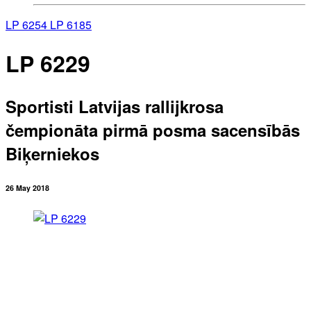
LP 6254
LP 6185
LP 6229
Sportisti Latvijas rallijkrosa
čempionāta pirmā posma sacensībās
Biķerniekos
26 May 2018