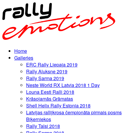
Home
Galleries
ERC Rally Liepaja 2019
Rally Aluksne 2019
Rally Sarma 2019
Neste World RX Latvia 2018 1 Day
Louna Eesti Ralli 2018
Krāsojamās Grāmatas
Shell Helix Rally Estonia 2018
Latvijas rallijkrosa čempionāta pirmais posms
Biķerniekos
Rally Talsi 2018
Rally Sarma 2018