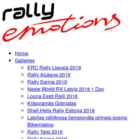
Home
Galleries
ERC Rally Liepaja 2019
Rally Aluksne 2019
Rally Sarma 2019
Neste World RX Latvia 2018 1 Day
Louna Eesti Ralli 2018
Krāsojamās Grāmatas
Shell Helix Rally Estonia 2018
Latvijas rallijkrosa čempionāta pirmais posms
Biķerniekos
Rally Talsi 2018
Rally Sarma 2018