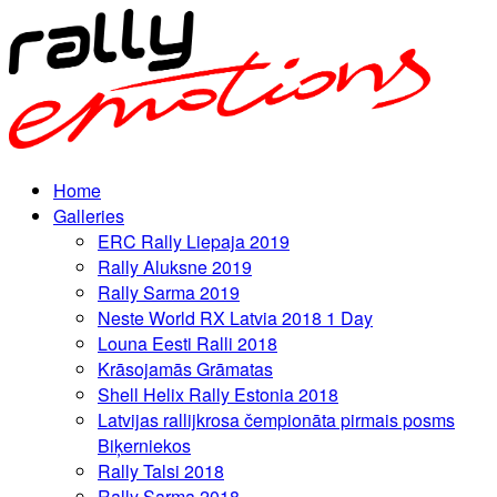
Home
Galleries
ERC Rally Liepaja 2019
Rally Aluksne 2019
Rally Sarma 2019
Neste World RX Latvia 2018 1 Day
Louna Eesti Ralli 2018
Krāsojamās Grāmatas
Shell Helix Rally Estonia 2018
Latvijas rallijkrosa čempionāta pirmais posms
Biķerniekos
Rally Talsi 2018
Rally Sarma 2018