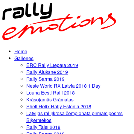
Home
Galleries
ERC Rally Liepaja 2019
Rally Aluksne 2019
Rally Sarma 2019
Neste World RX Latvia 2018 1 Day
Louna Eesti Ralli 2018
Krāsojamās Grāmatas
Shell Helix Rally Estonia 2018
Latvijas rallijkrosa čempionāta pirmais posms
Biķerniekos
Rally Talsi 2018
Rally Sarma 2018