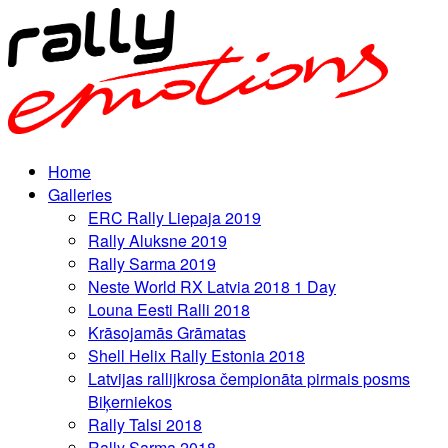
Home
Galleries
ERC Rally Liepaja 2019
Rally Aluksne 2019
Rally Sarma 2019
Neste World RX Latvia 2018 1 Day
Louna Eesti Ralli 2018
Krāsojamās Grāmatas
Shell Helix Rally Estonia 2018
Latvijas rallijkrosa čempionāta pirmais posms
Biķerniekos
Rally Talsi 2018
Rally Sarma 2018