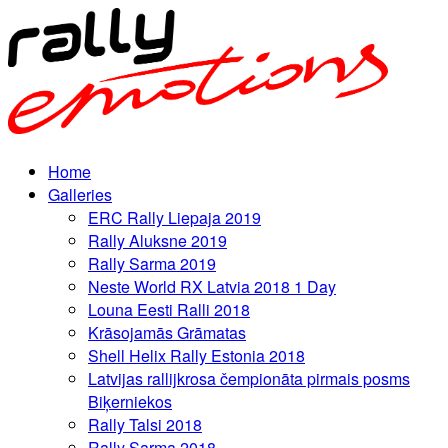
Home
Galleries
ERC Rally Liepaja 2019
Rally Aluksne 2019
Rally Sarma 2019
Neste World RX Latvia 2018 1 Day
Louna Eesti Ralli 2018
Krāsojamās Grāmatas
Shell Helix Rally Estonia 2018
Latvijas rallijkrosa čempionāta pirmais posms
Biķerniekos
Rally Talsi 2018
Rally Sarma 2018