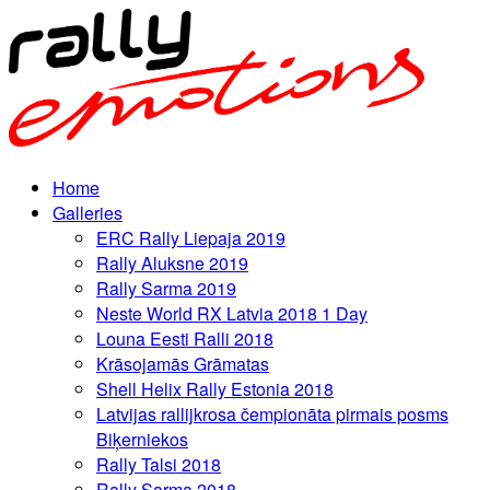
Home
Galleries
ERC Rally Liepaja 2019
Rally Aluksne 2019
Rally Sarma 2019
Neste World RX Latvia 2018 1 Day
Louna Eesti Ralli 2018
Krāsojamās Grāmatas
Shell Helix Rally Estonia 2018
Latvijas rallijkrosa čempionāta pirmais posms
Biķerniekos
Rally Talsi 2018
Rally Sarma 2018