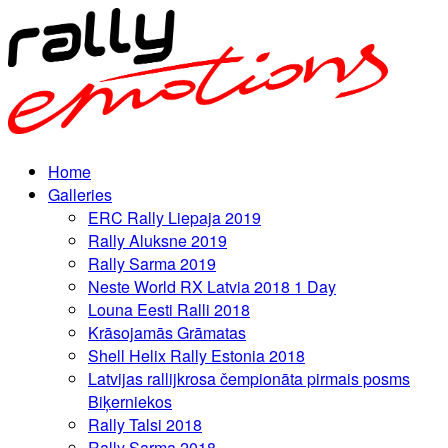
Home
Galleries
ERC Rally Liepaja 2019
Rally Aluksne 2019
Rally Sarma 2019
Neste World RX Latvia 2018 1 Day
Louna Eesti Ralli 2018
Krāsojamās Grāmatas
Shell Helix Rally Estonia 2018
Latvijas rallijkrosa čempionāta pirmais posms
Biķerniekos
Rally Talsi 2018
Rally Sarma 2018