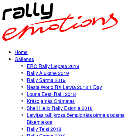
Home
Galleries
ERC Rally Liepaja 2019
Rally Aluksne 2019
Rally Sarma 2019
Neste World RX Latvia 2018 1 Day
Louna Eesti Ralli 2018
Krāsojamās Grāmatas
Shell Helix Rally Estonia 2018
Latvijas rallijkrosa čempionāta pirmais posms
Biķerniekos
Rally Talsi 2018
Rally Sarma 2018