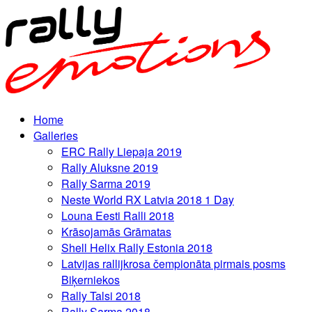
Home
Galleries
ERC Rally Liepaja 2019
Rally Aluksne 2019
Rally Sarma 2019
Neste World RX Latvia 2018 1 Day
Louna Eesti Ralli 2018
Krāsojamās Grāmatas
Shell Helix Rally Estonia 2018
Latvijas rallijkrosa čempionāta pirmais posms
Biķerniekos
Rally Talsi 2018
Rally Sarma 2018