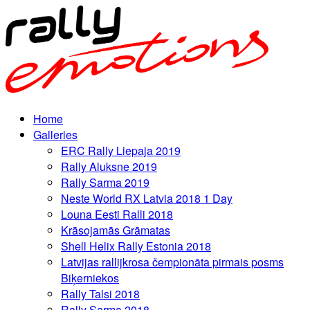
Home
Galleries
ERC Rally Liepaja 2019
Rally Aluksne 2019
Rally Sarma 2019
Neste World RX Latvia 2018 1 Day
Louna Eesti Ralli 2018
Krāsojamās Grāmatas
Shell Helix Rally Estonia 2018
Latvijas rallijkrosa čempionāta pirmais posms
Biķerniekos
Rally Talsi 2018
Rally Sarma 2018