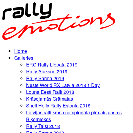
Home
Galleries
ERC Rally Liepaja 2019
Rally Aluksne 2019
Rally Sarma 2019
Neste World RX Latvia 2018 1 Day
Louna Eesti Ralli 2018
Krāsojamās Grāmatas
Shell Helix Rally Estonia 2018
Latvijas rallijkrosa čempionāta pirmais posms
Biķerniekos
Rally Talsi 2018
Rally Sarma 2018