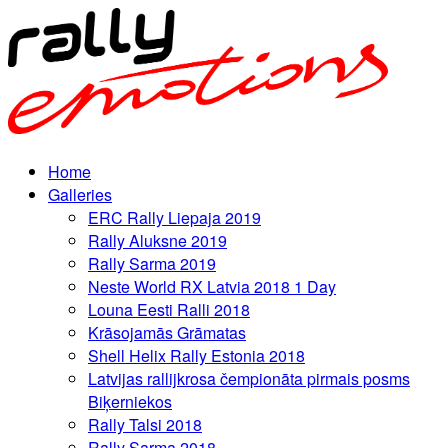
Home
Galleries
ERC Rally Liepaja 2019
Rally Aluksne 2019
Rally Sarma 2019
Neste World RX Latvia 2018 1 Day
Louna Eesti Ralli 2018
Krāsojamās Grāmatas
Shell Helix Rally Estonia 2018
Latvijas rallijkrosa čempionāta pirmais posms
Biķerniekos
Rally Talsi 2018
Rally Sarma 2018