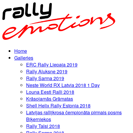
Home
Galleries
ERC Rally Liepaja 2019
Rally Aluksne 2019
Rally Sarma 2019
Neste World RX Latvia 2018 1 Day
Louna Eesti Ralli 2018
Krāsojamās Grāmatas
Shell Helix Rally Estonia 2018
Latvijas rallijkrosa čempionāta pirmais posms
Biķerniekos
Rally Talsi 2018
Rally Sarma 2018