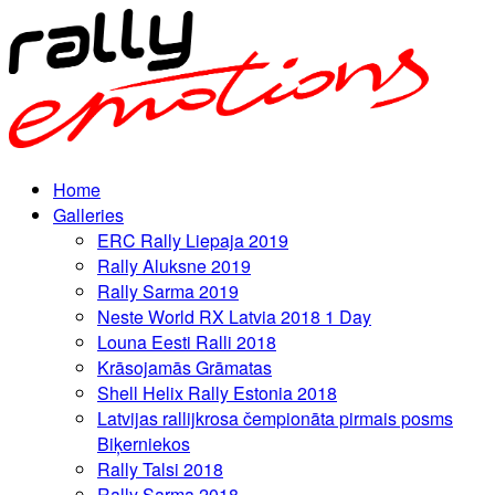
Home
Galleries
ERC Rally Liepaja 2019
Rally Aluksne 2019
Rally Sarma 2019
Neste World RX Latvia 2018 1 Day
Louna Eesti Ralli 2018
Krāsojamās Grāmatas
Shell Helix Rally Estonia 2018
Latvijas rallijkrosa čempionāta pirmais posms
Biķerniekos
Rally Talsi 2018
Rally Sarma 2018