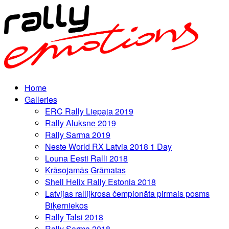
Home
Galleries
ERC Rally Liepaja 2019
Rally Aluksne 2019
Rally Sarma 2019
Neste World RX Latvia 2018 1 Day
Louna Eesti Ralli 2018
Krāsojamās Grāmatas
Shell Helix Rally Estonia 2018
Latvijas rallijkrosa čempionāta pirmais posms
Biķerniekos
Rally Talsi 2018
Rally Sarma 2018